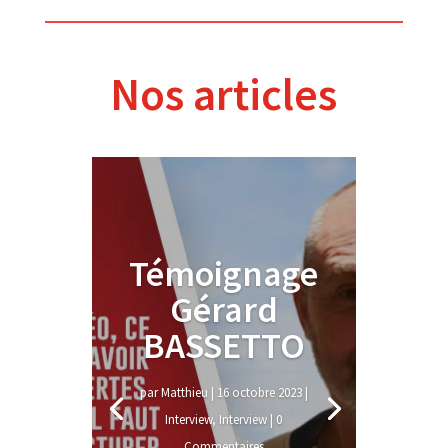
Nos articles
Témoignage
Gérard
BASSETTO
par
Matthieu
|
16 octobre 2023
|
Interview
,
Interview
| 0
Commentaires