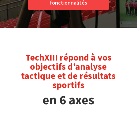
fonctionnalités
TechXIII répond à vos
objectifs d’analyse
tactique et de résultats
sportifs
en 6 axes